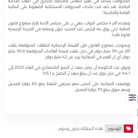
المحروقات يساعد في تعزيز انتعاش الاقتصاد الجزائري في أعقاب صدمة
الجائحة. لقد خف فت عائدات المحروقات الاستثنائية الضغوط على المالية
العامة والخارجية”.
وبعدما أقر ه مجلس النواب، يتعي ن على مجلس الأمة إقرار مشروع قانون
المالية حتى يوق عه الرئيس عبد المجيد تبون وينشره في الجريدة الرسمية
قانونا نافذا .
وبموجب مشروع القانون فإن القيمة الإجمالية للنفقات المتوقعة بلغت
أكثر من 99 مليار دولار في حين بلغت قيمة العائدات المتوقعة 56.8 مليار
دولار، أي أن العجز في الميزانية يزيد عن 42 مليار دولار.
وتوق عت الحكومة أن يصل معد ل النمو الاقتصادي في العام 2023 إلى
4.1% في حين توق عت أن يبلغ معد ل التضخ م 5.1%.
ووضعت الميزانية على أساس سعر مرجعي للنفط يبلغ 60 دولارا للبرميل
وسعر سوق يبلغ 70 دولارا للبرميل
هذه المقالة بدون وسوم . .
الوسوم