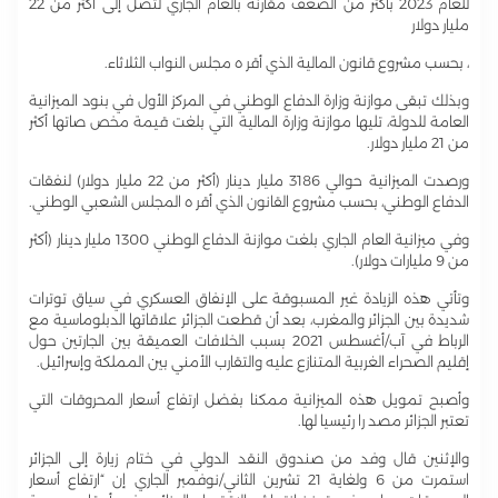
للعام 2023 بأكثر من الضعف مقارنة بالعام الجاري لتصل إلى أكثر من 22
مليار دولار
، بحسب مشروع قانون المالية الذي أقر ه مجلس النواب الثلاثاء.
وبذلك تبقى موازنة وزارة الدفاع الوطني في المركز الأول في بنود الميزانية
العامة للدولة، تليها موازنة وزارة المالية التي بلغت قيمة مخص صاتها أكثر
من 21 مليار دولار.
ورصدت الميزانية حوالي 3186 مليار دينار (أكثر من 22 مليار دولار) لنفقات
الدفاع الوطني، بحسب مشروع القانون الذي أقر ه المجلس الشعبي الوطني.
وفي ميزانية العام الجاري بلغت موازنة الدفاع الوطني 1300 مليار دينار (أكثر
من 9 مليارات دولار).
وتأتي هذه الزيادة غير المسبوقة على الإنفاق العسكري في سياق توترات
شديدة بين الجزائر والمغرب، بعد أن قطعت الجزائر علاقاتها الدبلوماسية مع
الرباط في آب/أغسطس 2021 بسبب الخلافات العميقة بين الجارتين حول
إقليم الصحراء الغربية المتنازع عليه والتقارب الأمني بين المملكة وإسرائيل.
وأصبح تمويل هذه الميزانية ممكنا بفضل ارتفاع أسعار المحروقات التي
تعتبر الجزائر مصد را رئيسيا لها.
والإثنين قال وفد من صندوق النقد الدولي في ختام زيارة إلى الجزائر
استمرت من 6 ولغاية 21 تشرين الثاني/نوفمبر الجاري إن “ارتفاع أسعار