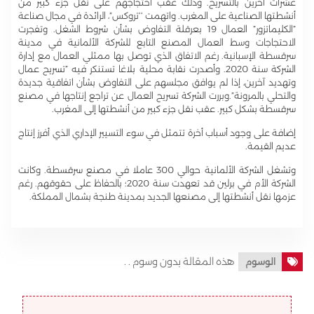
عشرات آخرين بالتسريح. وذلك عقب احتجاجهم على نقل جزء كبير من
أنشطتها الصناعية على المغرب. واتهمت ‘‘تروكس”، الرائدة في مجال صناعة
”الكليماتزور” العمال 19 بعرقلة التفاوض بشأن شروط الشغل. وتفجرت
الاحتجاجات وسط العمال المصنع التابع للشركة الألمانية في مدينة
سرقسطة الإسبانية. رغم الاتفاق الذي توصل بها ممثلي العمال مع إدارة
الشركة سنة 2020. وأصدرت نقابة محلية بلاغا تستنكر فيه ”تسريح عمال
وتهديد آخرين، إذا لم يوافق مجلسهم على التفاوض بشأن اتفاقية جديدة
والتحلي بالمرونة”.وبررت الشركة تسريح العمال عن تراجع إنتاجها في مصنع
سرقسطة بشكل كبير. عقب نقل جزء كبير من أنشطتها إلى المغرب.
إضافة على وجود أسباب أخرة تتمثل في سوء التسيير الإداري الذي أفرز إنتاج
عديم القيمة.
وتشغل الشركة الألمانية حوالي 300 عاملا في مصنع سرقسطة. وكانت
الشركة الأم في برلين قد تعهدت سنة 2020؛ بالحفاظ على حقوقهم. رغم
عزمها نقل أنشطتها إلى مصنعها الجديد بمدينة طنجة بشمال المملكة.
هذه المقالة بدون وسوم . .
الوسوم