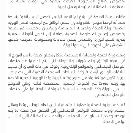
بخصوص إصلاح المنظومة الصحية، محذرة في الوقت نفسه من
المعلومات المضللة المرتبطة بعمل الوزارة.
وأفادت وزارة الصحة في بلاغ لها اليوم الإثنين، توصل “سيت أنفو” بنسخة
منه، أنه لوحظ مؤخرا انتشار وتداول بعض الوثائق غير الرسمية تحمل الهوية
البصرية لوزارة الصحة والحماية الاجتماعية وتتضمن معطيات غير دقيقة
بخصوص إصلاح المنظومة الصحية، إضافة إلى تداول أشرطة سمعية
بصرية تنسب للوزارة، وتتضمن بعض ادعاءات ومعلومات مغرضة هدفها
التشويش على الجهود التي تبذلها الوزارة.
ونفت وزارة الصحة والحماية الاجتماعية بشكل مطلق صحة ما يتم الترويج له
في هذه الوثائق والمنشورات والأشرطة التي يتم تداولها عبر منصات
التواصل الاجتماعي والمواقع الإلكترونية، وتؤكد في ذات السياق أن جميع
البلاغات، الوثائق الرسمية، وكذا الإنتاجات السمعية البصرية التي تصدر عن
الوزارة تكون موثقة وتحمل طابع وختم الوزارة وكذا الهوية البصرية الخاصة
بها، ويتم نشرها عبر القنوات الرسمية المخصصة لذلك، وهي الموقع
الرسمي للوزارة وكذا الصفحات الرسمية الموثقة التابعة لها على منصات
التواصل الاجتماعي.
كما دعت وزارة الصحة والحماية الاجتماعية، الرأي العام الوطني وكذا وسائل
الإعلام ورواد منصات التواصل الاجتماعي إلى التحقق من صحة ما يتم
ترويجه، وعدم الانسياق وراء المغالطات والادعاءات المضللة التي لا أساس
لها من الصحة.