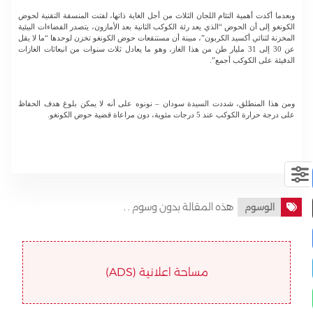
وبعدما أكدت أهمية التئام اللجان الثلاث من أجل الغاية ذاتها، لفتت المنسقة التقنية لحوض
الكونغو إلى أن الحوض “الذي يعد رئة الكوكب الثانية بعد الأمازون، يتصدر الفضاءات البيئية
المخزنة لثنائي أكسيد الكربون”، مبينة أن مستنقعات حوض الكونغو تخزن لوحدها “ما لا يقل
عن 30 إلى 31 مليار طن من هذا الغاز، وهو ما يعادل ثلاث سنوات من انبعاثات الغازات
الدفيئة على الكوكب أجمع”.
ومن هذا المنطلق، شددت السيدة سودان – نونوه على أنه لا يمكن بلوغ هدف الحفاظ
على درجة حرارة الكوكب عند 5 درجات مئوية، دون مراعاة قضية حوض الكونغو.
هذه المقالة بدون وسوم . .
الوسوم
مساحة اعلانية (ADS)