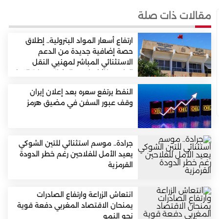
مقالات ذات صلة
ارتفاع أسعار المواد البترولية.. إطلاق
حصة إضافية جديدة من الدعم
الاستثنائي المباشر لمهنيي النقل
الطرقي للأشخاص والبضائع (وزارة النقل
واللوجستيك)
النفط يرتفع سعره بعد إعلان إيران
وقف عبور السفن في مضيق هرمز
جرادة.. موسم استثنائي للتين الشوكي
يعيد الأمل للفلاحين رغم خطر الدودة
القرمزية
انتعاش الزراعة وارتفاع الصادرات
يمنحان الاقتصاد المغربي دفعة قوية
نحو النمو