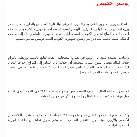
يونس حفيض
استقبل وزير الشؤون الخارجية والتعاون الإفريقي والمغاربة المقيمين بالخارج، السيد ناصر
بوريطة، اليوم الثلاثاء بالرباط، وزيرة البيئة والتنمية المستدامة لجمهورية الكونغو، والمنسقة
التقنية للجنة المناخ لحوض الكونغو، السيدة أرليت سودان-نونوه، حاملة رسالة إلى صاحب
الجلالة الملك محمد السادس من رئيس جمهورية الكونغو السيد دونيس ساسو نغيسو.
وأشادت السيدة سودان – نونو، في تصريح للصحافة، عقب لقائها بالسيد بوريطة، بالتزام
جلالة الملك بقضايا التنوع البيئي، موضحة أن جلالته كان المبادر إلى اقتراح إحداث اللجان
الإفريقية الثلاث المتعلقة بالتغير المناخي خلال قمة كوب 22 (لجنة منطقة الساحل، ولجنة
حوض الكونغو، ولجنة الدول الجزرية).
كما شارك جلالة الملك، تضيف السيدة سودان-نونوه، سنة 2018 في القمة الأولى لقادة
دول ورؤساء حكومات لجنة المناخ والصندوق الأزرق لحوض الكونغو.
وأكدت الوزيرة الكونغولية على ضرورة مواصلة “دبلوماسية المناخ” هاته وتعزيز الاقتصادين
الأخضر والأزرق بغية إنجاح الانتقال الطاقي الذي يعتبر طوق نجاة من حالة الطوارئ
المناخية الراهنة.