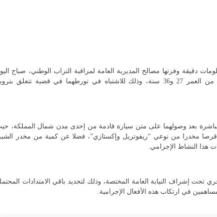
مات دقيقة وفرتها مصالح المديرية العامة لمراقبة التراب الوطني، صباح اليو
الأربعاء 20 غشت الجاري، من توقيف شخصين يبلغان من العمر 27 و36 سنة، وذلك للاشتباه في تورطهما في قضية تتعلق بترو
باشرة بعد وصولهما على متن سيارة قادمة من إحدى مدن شمال المملكة، حي
فرت عملية التفتيش عن العثور بحوزتهما على 1807 قرصا مخدرا من نوعي “ريفوتريل وإكستازي”، فضلا عن كمية من مخدر الشي
 هذا النشاط الإجرامي.
ي تحت إشراف النيابة العامة المختصة، وذلك لتحديد باقي الامتدادات المحتمل
ساهمين في ارتكاب هذه الأفعال الإجرامية.