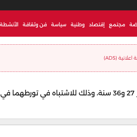
ضة
مجتمع
إقتصاد
وطنية
سياسة
فن وثقافة
الأنشطة 
علانية (ADS)
توقيف شخصين يبلغان من العمر 27 و36 سنة، وذلك للاشتباه في تورطهما في