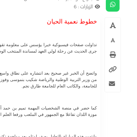
الزيارات :
6
خطوط نعمية الحيان
تداولت صفحات فيسبوكية خبرا يؤسس على معلومة تقول إ
جرى الحديث عن رحلة لولي العهد لمساندة المنتخب الوط
واتضح أن الخبر غير صحيح بعد انتشاره على نطاق واسع،
من وزير التربية الوطنية والرياضة شكيب بنموسى وفوزي
للجامعة، والكاتب العام للجامعة طارق نجم.
كما حضر في منصة الشخصيات المهمة تميم بن حمد أمي
موزة اللذان تفاعلا مع الجمهور في الملعب ورفعا العلم ا
وانتهت هذه المباراة بالتعادل بصفر لمثله بعد مواجهة تكت