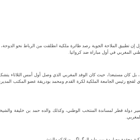
ن تطبيق الملاحة الجوية رصد طائرة ملكية انطلقت من الرباط نحو الدوحة، 
ني المغربي في أول مباراة ضد كرواتيا.
 بل كان مستبعدا، حيث كان الوفد المغربي الذي وصل أول أمس الثلاثاء يتشك
 لقجع رئيس الجامعة الملكية لكرة القدم ومحمد بودريقة عضو المكتب المدير
ر دولة قطر لمساندة المنتخب الوطني، وكذلك والده حمد بن خليفة والشيخ
لمغربي.
يكية معقدة وصارمة بين وليد الرگراگي وزلاتكو داليتش.