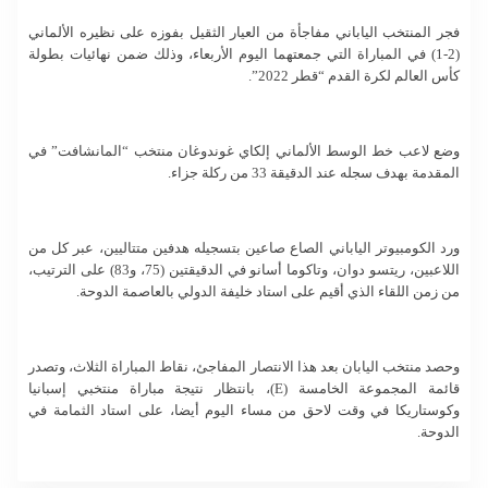
فجر المنتخب الياباني مفاجأة من العيار الثقيل بفوزه على نظيره الألماني
(2-1) في المباراة التي جمعتهما اليوم الأربعاء، وذلك ضمن نهائيات بطولة
كأس العالم لكرة القدم “قطر 2022”.
وضع لاعب خط الوسط الألماني إلكاي غوندوغان منتخب “المانشافت” في
المقدمة بهدف سجله عند الدقيقة 33 من ركلة جزاء.
ورد الكومبيوتر الياباني الصاع صاعين بتسجيله هدفين متتاليين، عبر كل من
اللاعبين، ريتسو دوان، وتاكوما أسانو في الدقيقتين (75، و83) على الترتيب،
من زمن اللقاء الذي أقيم على استاد خليفة الدولي بالعاصمة الدوحة.
وحصد منتخب اليابان بعد هذا الانتصار المفاجئ، نقاط المباراة الثلاث، وتصدر
قائمة المجموعة الخامسة (E)، بانتظار نتيجة مباراة منتخبي إسبانيا
وكوستاريكا في وقت لاحق من مساء اليوم أيضا، على استاد الثمامة في
الدوحة.