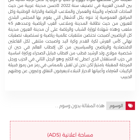
بين المدن العربية في تصنيف سنة 2022 كاحسن مدينة عربية من حيث
الساحات الحضراء والبيثة والعمران والملاعب الرياضة والخزانة الوطنية وكل
المرافق العمومية إذ ننوه بكل ألاشغال التي يقوم بها المجلس البلدي
للعيون من حيث نظافة المدينة وملاعب القرب الرياضية وعددهم 45
ملعب وهذه شهادة لوزارة الشباب والرياضة على أن مدينة العيون مدينة
كل الرياضيين أصبحت تحتضن ملتقيات عالمية رياضية و تستضيف تصفيات
نهاثي كأس العرش لكرة القدم وكرة اليد واصبحت ملتقى لكل الفاعلين
الاقتصادية والرياضين والسياسيين من كل إقطاب العالم في حين ان
شخصية مولاي ولد الرشيد قطب من اقطاب قبايل الصحراء وركيزة اساسية
في حزب الاستقلال الذي اعطى له الكثير وهو الرجل الثاني في الحزب ورجل
المرحلة المقبلة بامتياز لكن نحن لن لقبل بالمماس في رمز من رموز قبيلة
الركيبات الشرفاء وأعيانها الاحرار النبلاء لايعرفون النفاق وغيرون عن وطنهم
الحبيب
هذه المقالة بدون وسوم . .
الوسوم
مساحة اعلانية (ADS)