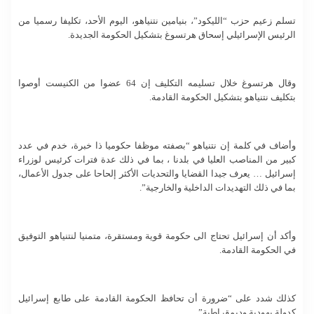
تسلم زعيم حزب “الليكود”، بنيامين نتنياهو، اليوم الأحد، تكليفا رسميا من
الرئيس الإسرائيلي إسحاق هرتسوغ بتشكيل الحكومة الجديدة.
وقال هرتسوغ خلال تسليمه التكليف إن 64 عضوا من الكنيست أوصوا
بتكليف نتنياهو بتشكيل الحكومة القادمة.
وأضاف في كلمة إن نتنياهو “بصفته موظفا حكوميا ذا خبرة، خدم في عدد
كبير من المناصب العليا في بلدنا ، بما في ذلك عدة فترات كرئيس لوزراء
إسرائيل … يعرف جيدا القضايا والتحديات الأكثر إلحاحا على جدول الأعمال،
بما في ذلك التهديدات الداخلية والخارجية”.
وأكد أن إسرائيل تحتاج الى حكومة قوية ومستقرة، متمنيا لنتنياهو التوفيق
في الحكومة القادمة.
كذلك شدد على “ضرورة أن تحافظ الحكومة القادمة على طابع إسرائيل
كدولة يهودية وديمقراطية”.