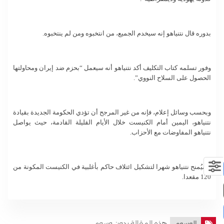
بدوره قال نتنياهو إنه سيخدم الجميع، من انتخبوه ومن لم ينتخبوه.
وفور تسلمه كتاب التكليف أكد نتنياهو أنه سيعمل “بحزم ضد إيران ومحاولتها
الحصول على السلاح النووي”.
وبحسب وسائل إعلام، فإنه من غير المرجح أن تؤدي الحكومة الجديدة بقيادة
نتنياهو، اليمين أمام الكنيست خلال الأيام القليلة القادمة، حيث يواصل
نتنياهو المفاوضات مع الأحزاب.
وسيُمنح نتنياهو شهرا لتشكيل ائتلاف حاكم بأغلبية في الكنيست المكونة من
120 مقعدا.
هذه المقالة بدون وسوم . .
الوسوم