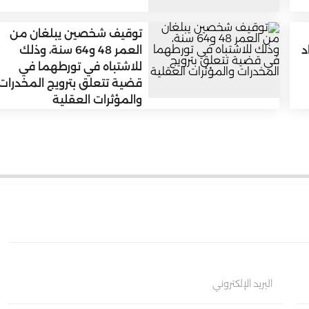
توقيف شخصين يبلغان من
د
العمر 48 و64 سنة، وذلك
للاشتباه في تورطهما في
قضية تتعلق بترويج المخدرات
والمؤثرات العقلية
البريد الإلكتروني