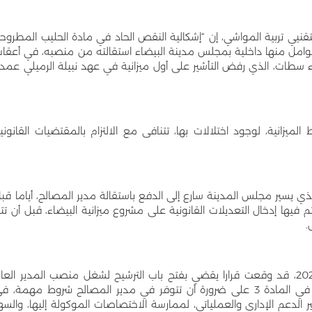
قنيي تربية المواشي، إن “إشكالية النقص الحاد في مادة الحليب المطروح
وامل منها داخلية بمجلس مدينة البيضاء استقالته من منصبه، في أعقا
ء سطات، الذي رفض التأشير على أول ميزانية في عهد نبيلة الرميلي عمد
نية، لوجود اختلالات بها، تتنافى مع الالتزام بالمقتضيات القانوني
الذي يسير مجلس المدينة سارع إلى الدفع باستقالة مدير المصالح، أياما قب
م فيها إدخال التعديلات القانونية على مشروع ميزانية البيضاء، قبل أن تت
.
يشار إلى أن العمدة الرميلي، كانت في أواخر سنة 2021، قد وقعت قرارا يقضي بفتح باب الترشيح لشغل منصب المدير الع
للمصالح بجماعة الدار البيضاء، وشددت في قرارها في المادة 3 على ضرورة أن تتوفر في مدير المصالح شروط مهمة، 
 الدعم الإداري والعملياتي، لممارسة الاختصاصات الموكولة إليها، والسه