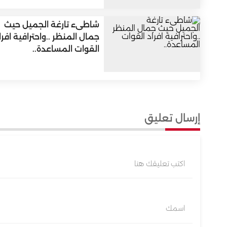
شاطىء تارغة الجميل حيث
جمال المنظر ..واحترافية افرا
القوات المساعدة..
إرسال تعليق
اكتب تعليقك هنا
اسمك