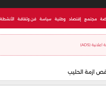
ضة
مجتمع
إقتصاد
وطنية
سياسة
فن وثقافة
الأنشطة 
علانية (ADS)
نقص ازمة الحليب