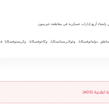
ي بإنشاء أربع إدارات عسكرية في مقاطعة خيرسون.
اطق دولماتوفسكايا، وغولابريستانسكايا، وكاخوفسكايا، وكريستوفسكايا ف
علانية (ADS)