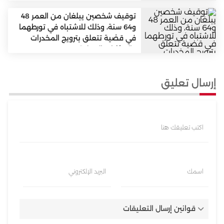
توقيف شخصين يبلغان من العمر 48
و64 سنة، وذلك للاشتباه في تورطهما
في قضية تتعلق بترويج المخدرات
والمؤثرات العقلية
إرسال تعليق
اكتب تعليقك هنا
اسمك
البريد الإلكتروني
قوانين إرسال التعليقات