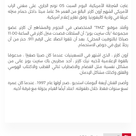
عثرت الشرطة الأمريكية، اليوم السبت 05 نونبر الجاري، على مغني الراب
الأمريكي الشهير أرون كارتر. البالغ من العمر 34 عاما، ميتا. داخل حمام منزله
غريقًا في ولاية كاليفورنيا. وفق تقارير إعلام أمريكية.
وأفاد موقع ”TMZ” المتخصص في النجوم والمشاهير أن كارتر، عضو
مجموعة ”باك ستريت بويز”، أن السلطات قصدت منزل كارتر في الساعة 11:00
صباحًا (بالتوقيت المحلي). بعد أن تلقوا اتصالا على الرقم 911. حذر من أن
رجلاً غرق في حوض الاستحمام.
آرون كارتر ، الذي اشتهر في التسعينيات عندما كان صبيًا صغيرًا ، مدعومًا
بالقوة الإعلامية لأخيه نيك كارتر ، أحد مطربين باك ستريت بويز عانى من
مشاكل نفسية مثل الفصام والاضطراب ثنائي القطب والاكتئاب الهوسي
والقلق وكذلك مشاكل الإدمان.
وأصدر الفنان أربعة ألبومات استديو ، صدر أولها عام 1997 ، عندما كان عمره
تسع سنوات فقط. خلال طفولته. اعتاد أيضًا القيام بجولة مع فرقة أخيه.