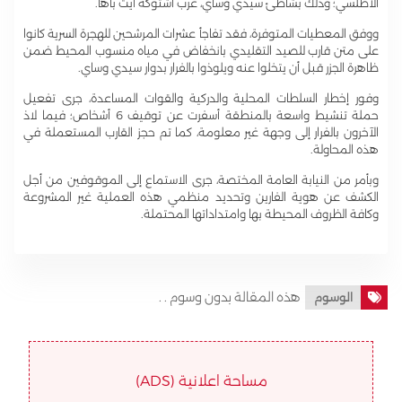
الأطلسي؛ وذلك بشاطئ سيدي وساي، غرب اشتوكة آيت باها.
ووفق المعطيات المتوفرة، فقد تفاجأ عشرات المرشحين للهجرة السرية كانوا
على متن قارب للصيد التقليدي بانخفاض في مياه منسوب المحيط ضمن
ظاهرة الجزر قبل أن يتخلوا عنه ويلوذوا بالفرار بدوار سيدي وساي.
وفور إخطار السلطات المحلية والدركية والقوات المساعدة، جرى تفعيل
حملة تنشيط واسعة بالمنطقة أسفرت عن توقيف 6 أشخاص؛ فيما لاذ
الآخرون بالفرار إلى وجهة غير معلومة، كما تم حجز القارب المستعملة في
هذه المحاولة.
وبأمر من النيابة العامة المختصة، جرى الاستماع إلى الموقوفين من أجل
الكشف عن هوية الفارين وتحديد منظمي هذه العملية غير المشروعة
وكافة الظروف المحيطة بها وامتداداتها المحتملة.
هذه المقالة بدون وسوم . .
الوسوم
مساحة اعلانية (ADS)