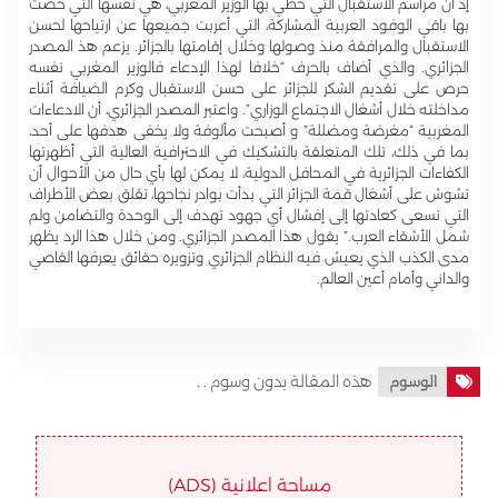
إذ أن مراسم الاستقبال التي حظي بها الوزير المغربي، هي نفسها التي خُصّت
بها باقي الوفود العربية المشاركة، التي أعربت جميعها عن ارتياحها لحسن
الاستقبال والمرافقة منذ وصولها وخلال إقامتها بالجزائر. يزعم هذ المصدر
الجزائري. والذي أضاف بالحرف “خلافا لهذا الإدعاء فالوزير المغربي نفسه
حرص على تقديم الشكر للجزائر على حسن الاستقبال وكرم الضيافة أثناء
مداخلته خلال أشغال الاجتماع الوزاري”. واعتبر المصدر الجزائري، أن الادعاءات
المغربية “مغرضة ومضللة” و أصبحت مألوفة ولا يخفى هدفها على أحد،
بما في ذلك، تلك المتعلقة بالتشكيك في الاحترافية العالية التي أظهرتها
الكفاءات الجزائرية في المحافل الدولية، لا يمكن لها بأي حال من الأحوال أن
تشوش على أشغال قمة الجزائر التي بدأت بوادر نجاحها، تقلق بعض الأطراف
التي تسعى كعادتها إلى إفشال أي جهود تهدف إلى الوحدة والتضامن ولم
شمل الأشقاء العرب.” يقول هذا المصدر الجزائري. ومن خلال هذا الرد يظهر
مدى الكذب الذي يعيش فيه النظام الجزائري وتزويره حقائق يعرفها القاصي
والداني وأمام أعين العالم.
هذه المقالة بدون وسوم . .
الوسوم
مساحة اعلانية (ADS)