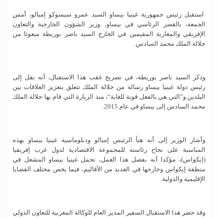
استقبل رئيس جمهورية غينيا بيساو السيد عمرو سيسوكو إمبالو، أمس
الجمعة، بالقصر الرئاسي في بيساو، وزير الشؤون الخارجية والتعاون
الإفريقي والمغاربة المقيمين في الخارج السيد ناصر بوريطة مبعوثا من
جلالة الملك محمد السادس.
وذكر السيد ناصر بوريطة، في تصريح عقب هذا الاستقبال، أنه نقل إلى
رئيس دولة غينيا بيساو رسالة من جلالة الملك تتعلق بتعزيز العلاقات بين
البلدين و”التي هي بالفعل قوية للغاية“، منذ الزيارة التي قام بها جلالة الملك
محمد السادس إلى بيساو في عام 2015.
وأشار الوزير إلى أنه هنأ الرئيس إمبالو ودبلوماسية غينيا بيساو بهذه
المناسبة على نجاح رئاسته للمجموعة الاقتصادية لدول غرب إفريقيا
(إيكواس)، مؤكدا أنه بفضل هذا العمل، تحمل غينيا بيساو المشعل في
منطقة إيكواس وخارجها في العديد من الأقاليم، فيما يخص مختلف القضايا
الإقليمية والدولية.
وقد حضر هذا الاستقبال السفير المدير العام للوكالة المغربية للتعاون الدولي