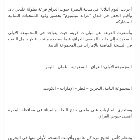
أجريت اليوم الثلاثاء في مدينة البصرة جنوب العراق قرعة بطولة خليجي 25،
وأقيم الحفل في فندق “غراند ميلينيوم” بحضور وفود المنتخبات الثمانية
المشاركة.
وأسفرت القرعة عن مباريات قوية، حيث يتواجد في المجموعة الأولى
السعودية إلى جانب المضيف العراق، فيما يصطدم منتخب قطر حامل اللقب
في النسخة الماضية بالإمارات في المجموعة الثانية.
المجموعة الأولى: العراق – السعودية – عُمان – اليمن.
المجموعة الثانية: البحرين – قطر – الإمارات – الكويت.
وستجري المباريات على ملعبي جذع النخلة والميناء في محافظة البصرة
أقصى جنوبي العراق.
وتنظم كأس الخليج مرة كل عامين وأقيمت النسخة الأولى منها في البحرين