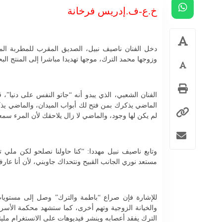
خ.ع-ف.إدريس فرخانة
دخل الفنان ناصيف نبيل، الصديق المقرب للمطربة الم
وزوجها محمد الترك، موجها تهديدا مباشرا إلى المنتج ال
الفنان الشعبي، الذي يبدو أنه “جاتو النفس على دنيا”
الماضي يذكرك بمن فتح لك أبواب الميدان، والماضي ي
لم يكن لها وجود، والماضي لا زال يلاحقك لأن المرء سمع
وتابع ناصيف نبيل مهددا: “كنا حاولنا نصلحو لكن ملي
مستعد نوري الجانب القبيح ونتحداك جاوبني، لأن أنا عا
للإشارة فإن صراع “باطمة والترك” وصل إلى مستويات غ
والخيانة الزوجية وتهم أخرى، كما ستشهد محكمة الأسر
الترك يفقد أعصابه وينشر فيديوهات على الانستغرام ملي