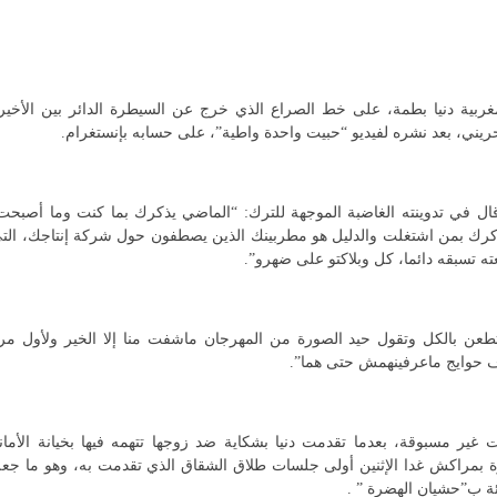
غربية دنيا بطمة، على خط الصراع الذي خرج عن السيطرة الدائر بين الأخير
بحريني، بعد نشره لفيديو “حبيت واحدة واطية”، على حسابه بإنستغرام.
، قال في تدوينته الغاضبة الموجهة للترك: “الماضي يذكرك بما كنت وما أصبحت
ذكرك بمن اشتغلت والدليل هو مطربينك الذين يصطفون حول شركة إنتاجك، الت
ته تسبقه دائما، كل وبلاكتو على ضهرو”.
 تطعن بالكل وتقول حيد الصورة من المهرجان ماشفت منا إلا الخير ولأول مر
رف حوايج ماعرفينهمش حتى هما”.
ير مسبوقة، بعدما تقدمت دنيا بشكاية ضد زوجها تتهمه فيها بخيانة الأمان
ة بمراكش غدا الإثنين أولى جلسات طلاق الشقاق الذي تقدمت به، وهو ما جع
ئة ب”حشيان الهضرة ” .