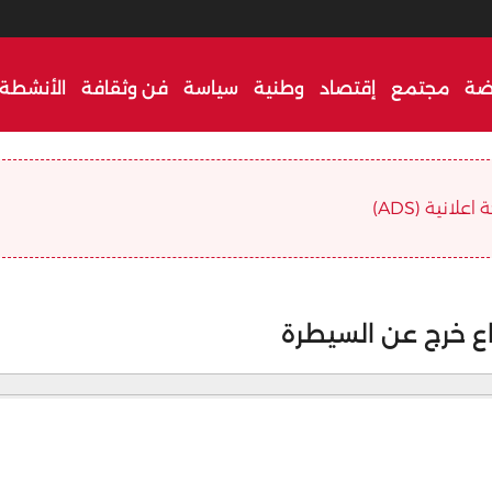
ضة
مجتمع
إقتصاد
وطنية
سياسة
فن وثقافة
الأنشطة 
علانية (ADS)
اع خرج عن السيطرة