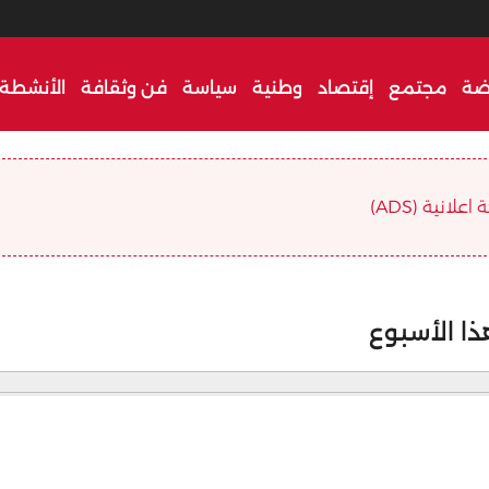
ضة
مجتمع
إقتصاد
وطنية
سياسة
فن وثقافة
الأنشطة 
علانية (ADS)
ا الأسبوع