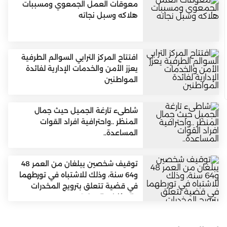
معوقات العمل الجمعوي ومسببات
هلاكه وسبل نجاته
افتتاح المركز الترابي السوالم الطرفية
يعزز الأمن والخدمات الإدارية لفائدة
المواطنين
شاطىء تارغة الجميل حيث جمال
المنظر ..واحترافية افراد القوات
المساعدة..
توقيف شخصين يبلغان من العمر 48
و64 سنة، وذلك للاشتباه في تورطهما
في قضية تتعلق بترويج المخدرات
والمؤثرات العقلية