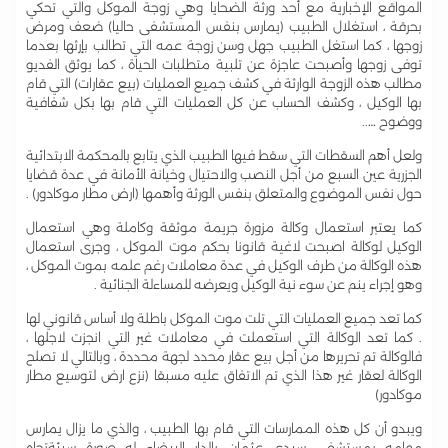
المواقع الإخبارية مع أحد ورثة الضحايا وهي زوجة الموكل والتي تحكي
بحرقة ، استغلال الطبيب (يمارس بنفس المستشفى حاليا) ضعف ومرض
زوجها ، كما استغل الطبيب جهل وسن زوجة عمه التي تطالب بإرثها بعدما
توفى زوجها وأصبحت عاجزة عن تلبية متطلبات الحياة ، كما يوثق الفديو
مطالب هذه الزوجة الوارثة في كشف جميع العمليات (بيع عقارات) التي قام
بها الوكيل ، وكشف الحساب عن كل العمليات التي قام بها بكل شفافية
ووضوح …..
ولعل أهم السقطات التي سقط فيها الطبيب الذي يتابع بالمحكمة الابتدائية
الجزرية عين السبع من أجل النصب والاحتيال وخيانة الأمانة في عدة قضايا
حول نفس الموضوع والمتعلق بنفس الورثة وأهمها (ارض مطار موكادور) .
كما يعتبر استعمال وكالة مزورة جريمة موثقة وكاملة وهي استعمال
الوكيل لوكالة اصبحت لاغية قانونا بحكم موت الموكل ، وجرى استعمال
هذه الوكالة من طرف الوكيل في عدة معاملات رغم علمه بموت الموكل ،
وهو إجراء ينم عن سوء نية الوكيل ويعرضه للمساءلة الجنائية .
كما تعد جميع العمليات التي تلت موت الموكل باطلة ولا أساس قانوني لها
. كما تعد الوكالة التي استعملت في معاملات غير التي انجزت لاجلها ،
فالوكالة تم تحريرها من أجل بيع عقار محدد لجهة محددة ، وبالتالي لا تصلح
الوكالة لعقار غير هذا الذي تم الاتفاق عليه مسبقا (نزع ارض لتوسيع مطار
موكادور)
ويبدو أن كل هذه الممارسات التي قام بها الطبيب ، والذي ما يزال يمارس
مهامه بمستشفى سيدي عثمان بالدار البيضاء له صورة سيئةتجاه