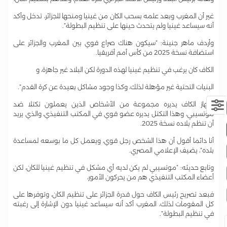
غير أن المغرب وبعد علمه بسحب الكان من غينيا ومنحها للجزائر، تدخل وأكد
أنه سيساعد غينيا ولم يتحدث حينها على تنظيم البطولة”.
وأردف ماهر جنينة: “سيكون هناك صراع قوي بين المغرب والجزائر على
استضافة نسخة 2025 من كأس أمم أفريقيا.
الكاف كان يرغب في تنظيم غينيا لهذه الدورة لكن البلاد غير جاهزة، و
البنيات التحتية غير مؤهلة لذلك، وكذا وجود مشاكل بعيدة عن كرة القدم”.
“جهاز الكاف يديره مجموعة من الأشخاص الذين يعملون تكتلا ضد
موتسيبي، وهذا التكتل يديره عضو قوي في المكتب التنفيذي، والذي يريد
أن تنظم بلاده نسخة 2025.
أنا دائما أقول أن هذا الشخص رجل قوي، ويعمل كل ما بوسعه لمساعدة
بلده”، يضيف الإعلامي المصري.
وتابع حديثه: “موتسيبي لم يكن لديه أي مشكل في تنظيم غينيا للكان، لكن
أعضاء المكتب التنفيذي هم من يحركون الأمور،
فبعد تصريح رئيس الكاف حول قدرة الجزائر على تنظيم الكان، وتوفرها على
كل المقومات لذلك، المغرب أكد أنه سيساعد غينيا دون الإشارة إلى رغبته
في تنظيم البطولة”.