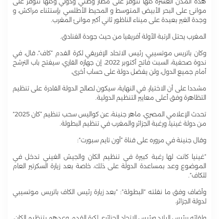
هذه المدن العشرة كلها تتوفر على مطار وطني ودولي وكلها تتوفر على
موانئ على البحر الأبيض المتوسط و المحيط الأطلسي بإستثناء مراكش، و
وجدة الغير بعيدة على ميناء الناظور ثاني أكبر موانئ المغرب.
المغرب يحتل الرتبة الأولة أفريقيا من حيث جودة الفنادق.
وكان باتريس موتسيبي، رئيس الاتحاد الإفريقي لكرة القدم “كاف”، قال، في
ندوة صحفية، السبت فاتح أكتوبر 2022، إن جهازه القاري، سيفتح باب الترشح
أمام جميع الدول، ولن يفضل دولة على حساب أخرى،
مشددا على أن الاختيار، في النهاية، سيكون لصالح الدولة القادرة على تنظيم
التظاهرة وفق أعلى معايير التنظيم الدولية.
تحدث الإعلامي المصري، ماهر جنينة، عن كواليس سحب تنظيم “كان 2025”
من دولة غينيا، ورغبة الجزائر والمغرب في تنظيم البطولة.
وقال جنينة في مروره على قناة “أون تايم سبورت”:
“غينيا كانت لها رغبة كبيرة في تنظيم الكان والجيش الغيني تدخل في
الموضوع وعد بمساعدة الدولة على ذلك، خاصة بعد زيارة السكرتير العام
للكاف”.
وأضاف وفق ما نقلته “البطولة“: “بعد زيارة رئيس الكاف باتريس موتسيبي
لدولة الجزائر،
ولقائه برئيس البلاد ورئيس الاتحاد الجزائري لكرة القدم، وعدهم بتنظيم الكان،