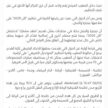
حيث دخل المغرب كمرشح رقم واحد، قبل أن ترى الجزائر أنها الأحق في نيل
شرف التنظيم.
ومن بين آخر الدول التي عبرت عن رغبتها الكبيرة في تنظيم “كان 2025” على
ملاعبها، نيجيريا والبنين.
أن نيجيريا والبنين دخلا في محادثات بشأن تقديم “ملف مشترك” لاحتضان
“كان 2025″، بينما تشير مصادر أخرى إلى إمكانية تقدّم كل منهما بملف
خاص، في حال عدم توصلهما إلى اتفاق بشأن الترشح الثنائي.
وفي قراءة أولية عن الدول التي تقدمت بملفها للاتحاد الإفريقي لكرة القدم،
يبدو أن حظوظ المغرب وافرة لتنظيم “المونديال الافريقي” على أرضيه.
لاعتبارات عدة منها، أن المغرب يمكن له أن يستضيف مباريات المجموعات
في 10 مدن قريبة من بعضها وستكون لأول مرة في تاريخ كأس افريقيا.
(طنجة – الحسيمة- القنيطرة – الرباط – الدار البيضاء ـ وجدة – فاس ـ أكادير –
مراكش – العيون)
[08/10 à 15:47] Abdeladi: المغرب يتوفر على ال TGV يربط بين هذه
الأربع مدن (طنجة القنيطرة الرباط كازا) و وسائل النقل الأخرى برا و جوا،
و الطريق السيار بين كل هده المدن من طنجة إلى أكادير و من الرباط الى
وجدة و الطريق السريع إلى الحسيمة وفي الجنوب إلى العيون.