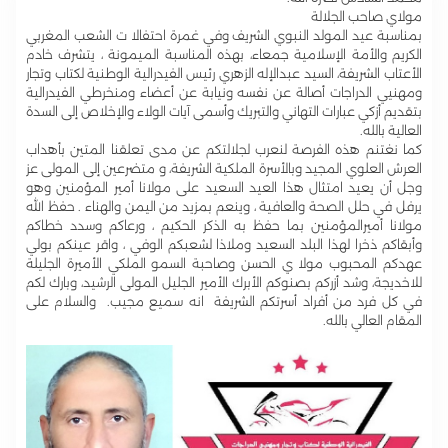
مولاي صاحب الجلالة
بمناسبة عيد المولد النبوي الشريف وفي غمرة احتفالا ت الشعب المغربي
الكريم والأمة الإسلامية جمعاء، بهذه المناسبة الميمونة ، يتشرف خادم
الأعتاب الشريفة، السيد عبدالإله الزهري رئيس الفيدرالية الوطنية لكتاب وتجار
ومهنيي الدراجات أصالة عن نفسه ونيابة عن أعضاء ومنخرطي الفيدرالية
بتقديم أزكي عبارات التهاني والتبريك وأسمى آيات الولاء والإخلاص إلى السدة
العالية بالله.
كما نغتنم هذه الفرصة لنعرب لجلالتكم عن مدى تعلقنا المتين بأهداب
العرش العلوي المجيد وبالأسرة الملكية الشريفة، و متضرعين إلى المولى عز
وجل أن يعيد امتثال هذا العيد السعيد على مولانا أمير المؤمنين وهو
يرفل في حلل الصحة والعافية ، وينعم بمزيد من اليمن والهناء . حفظ الله
مولانا أميرالمؤمنين بما حفظ به الذكر الحكيم ، ورعاكم وسدد خطاكم
وأبقاكم ذخرا لهذا البلد السعيد وملاذا لشعبكم الوفي ، واقر عينكم بولي
عهدكم المحبوب مولا ي الحسن وصاحبة السمو الملكي الأميرة الجليلة
للاخديجة، وشد أزركم بصنوكم الأبرك الأمير الجليل المولى الرشيد، وبارك لكم
في كل فرد من أفراد أسرتكم الشريفة انه سميع مجيب. والسلام على
المقام العالي بالله.