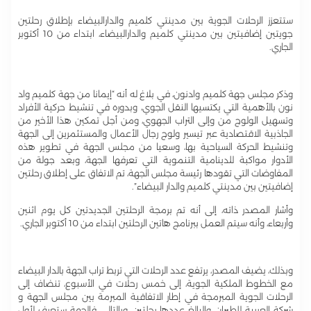
ستتعزز الرحلات الجوية بين مدينتي كلميم والدارالبيضاء بإطلاق رحلتين
جويتين إضافيتين بين مدينتي كلميم والدارالبيضاء، ابتداء من 10 أكتوبر
الجاري.
وذكر مجلس جهة كلميم وادنون، في بلاغ له أنه “إيمانا من جهة كلميم واد
نون بالأهمية التي يكتسيها النقل الجوي، وبدوره في تنشيط حركية الأفراد
وتسهيل الولوج من وإلى التراب الجهوي، ومن أجل تمكين هذا الأخير من
الجاذبية الاقتصادية عبر تيسير ولوج رجال الأعمال والمستثمرين إلى الجهة
وتنشيط الحركة السياحية بها، وسعيا من مجلس الجهة في تطوير هذه
الأدوار مواكبة للدينامية التنموية التي تعرفها الجهة، وبعد جولة من
المفاوضات التي تقودها رئيسة مجلس الجهة، تم الاتفاق على إطلاق رحلتين
إضافيتين بين مدينتي كلميم والدار البيضاء”.
وأشار المصدر ذاته، إلى أنه تم برمجة الرحلتين الجديدتين كل يوم اثنين
وأربعاء، وأنه سيتم العمل ببرنامج هاتين الرحلتين ابتداء من 10 أكتوبر الجاري.
وبذلك، يضيف المصدر، يرتفع عدد الرحلات التي تربط تراب الجهة بالدار البيضاء
مع الخطوط الملكية الجوية، إلى خمس رحلات في الأسبوع، تنضاف إلى
الرحلات الجوية المبرمجة في إطار الاتفاقية المبرمة بين مجلس الجهة و
شركة العربية للطيران والبالغ عددها رحلتين، وبالتالي فالجهة ستعرف لأول