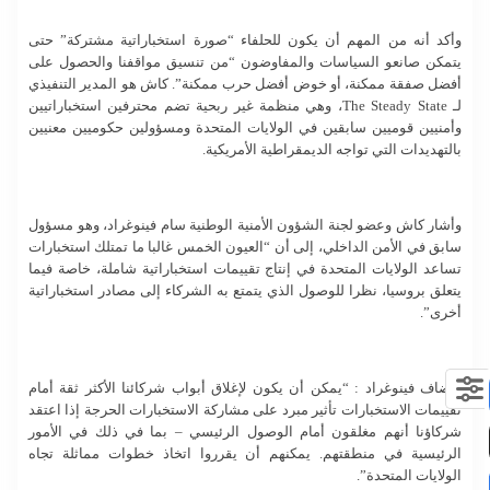
وأكد أنه من المهم أن يكون للحلفاء “صورة استخباراتية مشتركة” حتى
يتمكن صانعو السياسات والمفاوضون “من تنسيق مواقفنا والحصول على
أفضل صفقة ممكنة، أو خوض أفضل حرب ممكنة”. كاش هو المدير التنفيذي
لـ The Steady State، وهي منظمة غير ربحية تضم محترفين استخباراتيين
وأمنيين قوميين سابقين في الولايات المتحدة ومسؤولين حكوميين معنيين
بالتهديدات التي تواجه الديمقراطية الأمريكية.
وأشار كاش وعضو لجنة الشؤون الأمنية الوطنية سام فينوغراد، وهو مسؤول
سابق في الأمن الداخلي، إلى أن “العيون الخمس غالبا ما تمتلك استخبارات
تساعد الولايات المتحدة في إنتاج تقييمات استخباراتية شاملة، خاصة فيما
يتعلق بروسيا، نظرا للوصول الذي يتمتع به الشركاء إلى مصادر استخباراتية
أخرى”.
وأضاف فينوغراد : “يمكن أن يكون لإغلاق أبواب شركائنا الأكثر ثقة أمام
تقييمات الاستخبارات تأثير مبرد على مشاركة الاستخبارات الحرجة إذا اعتقد
شركاؤنا أنهم مغلقون أمام الوصول الرئيسي – بما في ذلك في الأمور
الرئيسية في منطقتهم. يمكنهم أن يقرروا اتخاذ خطوات مماثلة تجاه
الولايات المتحدة”.