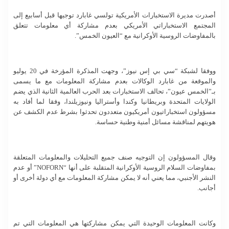
أصدرت مديرة الاستخبارات الأمريكية تولسي غابارد توجيها قبل أسابيع إلى
المجتمع الاستخباراتي الأمريكي بعدم مشاركة أي معلومات تتعلق
بالمفاوضات الروسية الأوكرانية مع “العيون الخمس”.
ووفقا لشبكة “سي بي إس نيوز”، وجهت المذكرة المؤرخة في 20 يوليو
والموقعة من غابارد الوكالات بعدم مشاركة المعلومات مع ما يسمى
بـ”الخمس عيون”، تحالف الاستخبارات بعد الحرب العالمية الثانية الذي يضم
الولايات المتحدة وبريطانيا وكندا وأستراليا ونيوزيلندا، وفقا لما أفاد به
مسؤولون استخباراتيون أمريكيون متعددون تحدثوا بشرط عدم الكشف عن
هويتهم لمناقشة مسائل أمنية وطنية حساسة.
وقال المسؤولون إن التوجيه صنف جميع التحليلات والمعلومات المتعلقة
بمفاوضات السلام الروسية الأوكرانية المتقلبة على أنها “NOFORN” أو عدم
النشر الأجنبي، مما يعني أنه لا يمكن مشاركة المعلومات مع أي دولة أخرى أو
أجانب.
وكانت المعلومات الوحيدة التي يمكن مشاركتها هي المعلومات التي تم