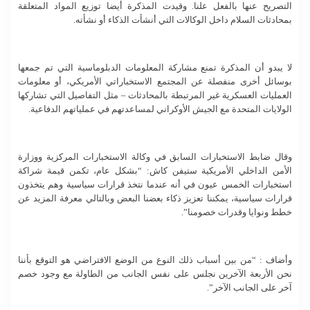
التصريح عنها بالفعل علنا. وقيدت المذكرة أيضا توزيع المواد المتعلقة
بمحادثات السلام داخل الوكالات التي أنشأت الذكاء أو نشأته.
لا يبدو أن المذكرة تمنع مشاركة المعلومات الدبلوماسية التي تم جمعها
بوسائل أخرى منفصلة عن المجتمع الاستخباراتي الأمريكي، أو معلومات
العمليات العسكرية غير المرتبطة بالمحادثات – مثل التفاصيل التي تشاركها
الولايات المتحدة مع الجيش الأوكراني لمساعدتهم في عملياتهم الدفاعية.
وقال ضابط الاستخبارات السابق في وكالة الاستخبارات المركزية ووزارة
الأمن الداخلي الأمريكية ستيفن كاش: “بشكل عام، تكمن قيمة شراكة
استخبارات الخمس عيون في أنه عندما نتخذ قرارات سياسية وهم يتخذون
قرارات سياسية، يمكننا تعزيز ذكاء بعضنا البعض وبالتالي معرفة المزيد عن
خطط ونوايا وقدرات خصومنا”.
وأضاف : “من بين أسباب ذلك النوع من الوضع الافتراضي هو التوقع بأننا
نحن الأربعة الآخرين نجلس على نفس الجانب من الطاولة مع وجود خصم
آخر على الجانب الآخر”.