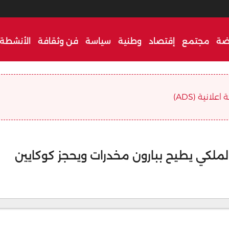
ضة
مجتمع
إقتصاد
وطنية
سياسة
فن وثقافة
الأنشطة 
علانية (ADS)
لملكي يطيح ببارون مخدرات ويحجز كوكايين