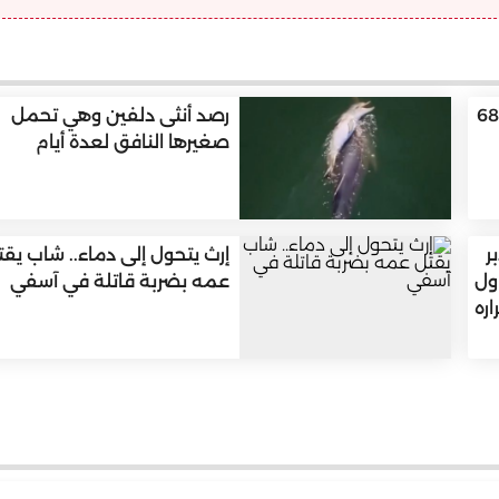
وفاة والد ليونيل ميسي عن 68
رصد أنثى دلفين وهي تحمل
صغيرها النافق لعدة أيام
ر
إرث يتحول إلى دماء.. شاب يقت
ول
عمه بضربة قاتلة في آسفي
ره