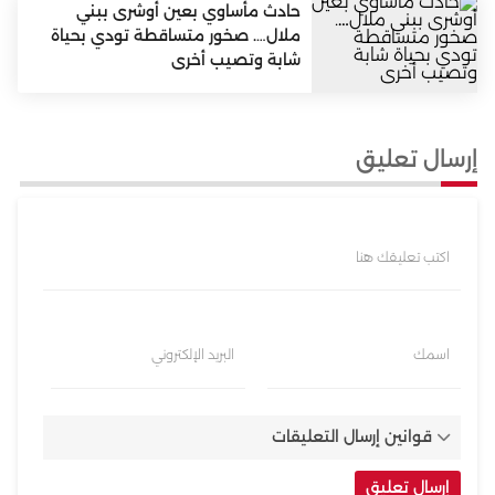
حادث مأساوي بعين أوشرى ببني
ملال…. صخور متساقطة تودي بحياة
شابة وتصيب أخرى
إرسال تعليق
اكتب تعليقك هنا
اسمك
البريد الإلكتروني
قوانين إرسال التعليقات