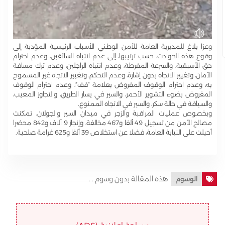
وعزا بلاغ للمديرية العامة للأمن الوطني الأسباب الرئيسية المؤدية إلى
وقوع هذه الحوادث، حسب ترتيبها، إلى عدم انتباه السائقين، وعدم احترام
حق الأسبقية، والسرعة المفرطة، وعدم انتباه الراجلين، وعدم ترك مسافة
الأمان، وتغيير الاتجاه بدون إشارة، وعدم التحكم، وتغيير الاتجاه غير المسموح
به، وعدم احترام الوقوف المفروض بعلامة “قف”، وعدم احترام الوقوف
المفروض بضوء التشوير الأحمر، والسير في يسار الطريق، والتجاوز المعيب،
والسياقة في حالة سكر، والسير في الاتجاه الممنوع.
وبخصوص عمليات المراقبة والزجر في ميدان السير والجولان، تمكنت
مصالح الأمن من تسجيل 49 ألفا و467 مخالفة، وإنجاز 9 آلاف و842 محضرا
أحيلت على النيابة العامة، فضلا عن استخلاص 39 ألفا و625 غرامة صلحية.
هذه المقالة بدون وسوم . .
الوسوم