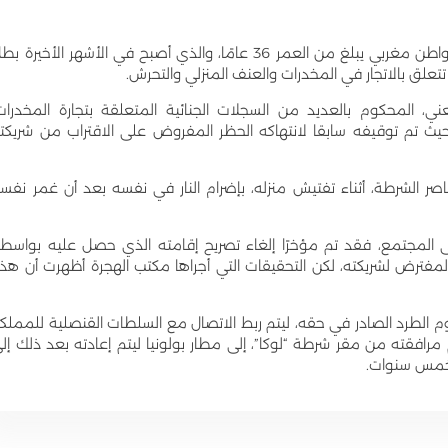
أمرت السلطات الإيطالية، بعد ظهر أمس بتوقيف مواطن مغربي يبلغ من العمر 36 عامًا، والذي أصبح في الأشهر الأخيرة 
م تتعلق بالاتجار في المخدرات والعنف المنزلي والتحرش.
، المحكوم بالعديد من السجلات الجنائية المتعلقة بتجارة المخدرات
حيث تم توقيفه سابقا لانتهاكه الحظر المفروض على الاقتراب من شريكت
ر الشرطة، أثناء تفتيش منزله، بإضرام النار في نفسه بعد أن غمر نفس
ى المجتمع، فقد تم مؤخرًا إلغاء تصريح إقامته الذي حصل عليه بواسط
فترض لشريكته، لكن التحقيقات التي أجراها مكتب الهجرة أظهرت أن هذ
 الطرد الصادر في حقه، ليتم ربط الاتصال مع السلطات القنصلية للمملك
 مرافقته من مقر شرطة “لوكا”، إلى مطار بولونيا ليتم إعادته بعد ذلك إل
 خمس سنوات.