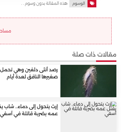
هذه المقالة بدون وسوم . .
الوسوم
مساحة ا
مقالات ذات صلة
رصد أنثى دلفين وهي تحمل
صغيرها النافق لعدة أيام
إرث يتحول إلى دماء.. شاب ي
عمه بضربة قاتلة في آسفي