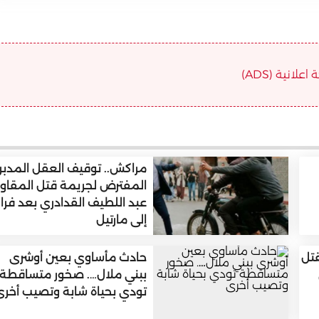
علانية (ADS)
مراكش.. توقيف العقل المدبر
المفترض لجريمة قتل المقاو
عبد اللطيف القدادري بعد فرار
إلى مارتيل
قتل
حادث مأساوي بعين أوشرى
ببني ملال…. صخور متساقطة
تودي بحياة شابة وتصيب أخرى