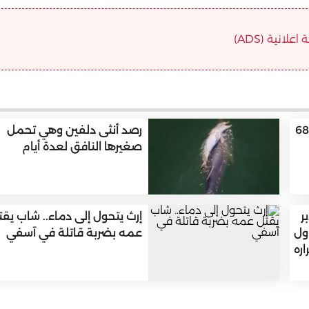
علانية (ADS)
وفاة والد ليونيل ميسي عن 68
رصد أنثى دلفين وهي تحمل
صغيرها النافق لعدة أيام
ر
إرث يتحول إلى دماء.. شاب يقت
ول
عمه بضربة قاتلة في آسفي
ره