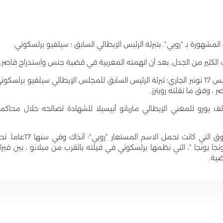
لمشهورة بـ ”روبي”. بتبرئة الرئيس الإيطالي السابق ؛ سيلفيو برلسكوني.
رت الكثير من الجدل. بعد أن اتهمته المغربية في قضية جنس واستدراج قاصر.
وأعلنت المحكمة الإيطالية المختصة؛ أول أمس الخميس 17 نونبر الجاري؛ تبرئة الرئيس السابق للمجلس الإيطالي سيلفيو برلسكو
، وفق ما نقلته رويترز.
هم رئيس الحكومة الإيطالية السابق بدفع 157 ألف يورو للمغني الإيطالي ماريانو أبيسيلا للشهادة لصالحه خلال محاك
وكان برلسكوني قد حوكم بتهمة دفع كريمة المحروق التي كانت تحمل الاسم المستعار “روبي”؛ آنذاك وفي 
 بونجا “، التي نظمها برلسكوني في فيلته بالقرب من ميلانو ، بين فبراي