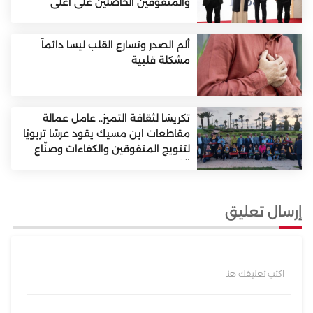
والمتفوقين الحاصلين على أعلى
المعدلات في امتحانات البكالوريا برسم
دورة يونيو 2026
ألم الصدر وتسارع القلب ليسا دائماً
مشكلة قلبية
تكريسًا لثقافة التميز.. عامل عمالة
مقاطعات ابن مسيك يقود عرسًا تربويًا
لتتويج المتفوقين والكفاءات وصنّاع
الغد..
إرسال تعليق
اكتب تعليقك هنا