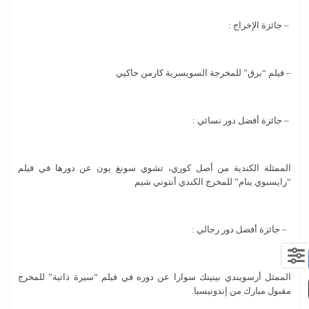
– جائزة الإخراج :
– فيلم “برق” للمخرجة السويسرية كارمن جاكيي
– جائزة أفضل دور نسائي :
الممثلة الكندية من أصل كوري، تشوي سونغ يون عن دورها في فيلم
“رايسبوي ينام” للمخرج الكندي أنتوني شيم
– جائزة أفضل دور رجالي :
الممثل أرسويندي بينينك سوارا عن دوره في فيلم “سيرة ذاتية” للمخرج
مقبول مبارك من إندونيسيا.