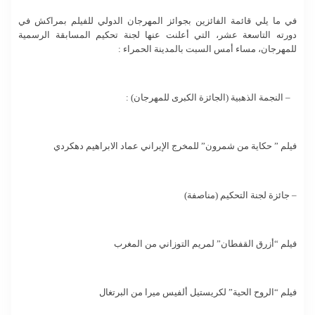
في ما يلي قائمة الفائزين بجوائز المهرجان الدولي للفيلم بمراكش في
دورته التاسعة عشر، التي أعلنت عنها لجنة تحكيم المسابقة الرسمية
للمهرجان، مساء أمس السبت بالمدينة الحمراء :
– النجمة الذهبية (الجائزة الكبرى للمهرجان) :
فيلم ” حكاية من شمرون” للمخرج الإيراني عماد الابراهيم دهكردي
– جائزة لجنة التحكيم (مناصفة)
فيلم “أزرق القفطان” لمريم التوزاني من المغرب
فيلم “الروح الحية” لكريستيل ألفيس ميرا من البرتغال