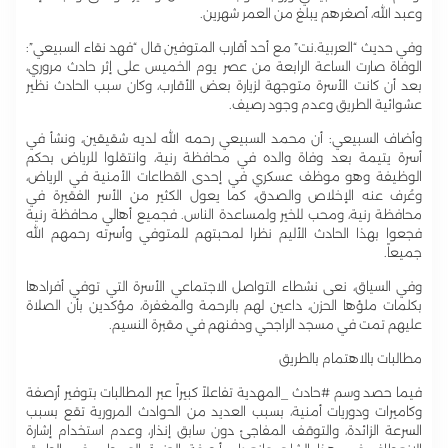
وعبد الله، أصغرهم يبلغ من العمر شهرين.
وفي حديث “العربية.نت” مع أحد أقارب المتوفين قال “فهد نقاء السبيعي”:
الوفاة صارت الساعة الرابعة من عصر يوم الخميس على إثر حادث مروري،
بعد أن كانت الأسرة متوجهة لزيارة بعض الأقارب، وكان سبب الحادث نظير
عشوائية الطريق وعدم وجود رصيف.
وأضاف السبيعي: أن محمد السبيعي رحمه الله لديه شقيقين، ونشأ في
أسرة يتيمة بعد وفاة والده في محافظة رنية، وانتقلوا للرياض بحكم
الوظيفة وهو موظف عسكري في إحدى القطاعات الأمنية في الرياض،
وعُرف عنه الإخلاص والصدق، كما يعول الكثير من الأسر الفقيرة في
محافظة رنية، ومحب للخير ولمساعدة الناس. فجميع أهالي محافظة رنية
فجعوا بهذا الحادث الأليم نظرا لمحبتهم للمتوفي وأسرته رحمهم الله
جميعاً.
وفي السياق، نعى نشطاء التواصل الاجتماعي الأسرة التي توفي أفرادها
بكلمات ملؤها الحزن، داعين لهم بالرحمة والمغفرة، مؤكدين بأن الصلاة
عليهم تمت في مسجد الراجحي ودفنهم في مقبرة النسيم.
مطالبات بالاهتمام بالطريق
فيما حصد وسم #حادث _المهدية تفاعلاً كبيراً عبر المطالبات بتوفير أرصفة
وكاميرات ودوريات أمنية، بسبب العديد من الحوادث المرورية تقع بسبب
السرعة الزائدة، والتوقف المفاجئ دون سابق إنذار، وعدم استخدام إشارة