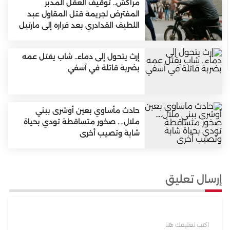
مراكش.. توقيف العقل المدبر
المفترض لجريمة قتل المقاول عبد
اللطيف القدادري بعد فراره إلى مارتيل
إرث يتحول إلى دماء.. شاب يقتل عمه
بضربة قاتلة في آسفي
حادث مأساوي بعين أوشرى ببني
ملال…. صخور متساقطة تودي بحياة
شابة وتصيب أخرى
إرسال تعليق
اكتب تعليقك هنا