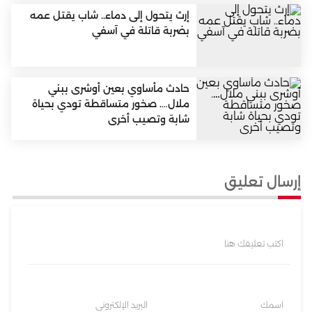
إرث يتحول إلى دماء.. شاب يقتل عمه
بضربة قاتلة في آسفي
حادث مأساوي بعين أوشرى ببني
ملال…. صخور متساقطة تودي بحياة
شابة وتصيب أخرى
إرسال تعليق
اكتب تعليقك هنا
اسمك
البريد الإلكتروني