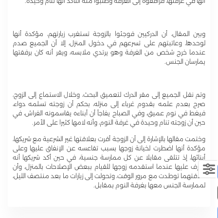
أنها في غرفتها، فرافقوه إلى الغرفة وطلبوا منه التأكد أنها تنام وحيدة.
وبين المقال، أن الدركيين فوجئوا بالزوجة تستغرب زيارتهم، مؤكدة أنها
لوحدها، وعاتبتهم على تسرعهم في دخول المنزل، إلا أن الجميع صدم
عندما خرج شخص من الغرفة وهو يرتدي ملابسه، ويقر أنه كان برفقتها
يمارسان الجنس.
وتم نقل الجميع إلى مقر الدرك لتعميق البحث، وخلال الاستماع إلى الزوج،
صرح بعدم علمه بقدوم غرباء إلى منزله، بحكم أن زوجته تسلمه دواء،
فيغط في نوم عميق، وفي الصباح يفاجأ أن أبناءه يقاسمونه الفراش، في
حين أن زوجته تنام وحيدة في غرفة النوم، وأنه لامها كثيرا على الأمر.
وختمت مقالها بالإشارة إلى أن الزوجة أقرت بعلاقتها غير الشرعية مع شریکها،
مؤكدة أنها اضطرت لخيانة زوجها بسبب تقاعسه عن الإنفاق عليها وعلى
أبنائها، إذ تتلقى مقابلا عن كل ممارسة جنسية، في حين أكد شريكها أنه
تعرف عليها عندما استقدمه زوجها للقيام ببعض الإصلاحات بالمنزل، وأن
علاقتهما توطدت مع مرور الوقت، وتحولت إلى زيارات ما بعد منتصف الليل،
لممارسة الجنس معها بغرفة النوم بمقابل.