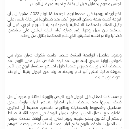
الجنس معهم بمقابل، قبل أن يفتضح أمرها من قبل الجيران.
الخبر أوردته يومية في عددها ليوم الجمعة 18 نونبر 2022، مشيرة إلى أن
الزوجة أحيلت رفقة شريكها المتزوج أيضا، بعد ضبطهما في حالة تلبس، على
وكيل الملك بالمحكمة الابتدائية بالجديدة بداية الأسبوع الجاري، قبل أن
تستفيد من تنازل زوجها، رغم إصراره أمام الدرك الملكي على متابعتها
قضائيا، والأمر نفسه لعشيقها الذي غادر المحكمة بتنازل من زوجته.
وتعود تفاصيل الواقعة المثيرة، عندما حامت شكوك جيران بدوار في
ضواحي زواية سيدي إسماعيل، بعد تردد أشخاص على منزل الزوج بعد
منتصف الليل، وزادت حيرتهم عندما حاول أحدهم استفسار الزوج عن الأمر
بطريقة ماكرة، فنفى أنها تنام وحيدة، ما ولد لدى الجيران يقينا أن زوجته
تخونه دون علمه.
وحسب ذات المقال، فإن الجيران قرروا التربص بالزوجة الخائنة، وبمجرد أن حل
ضيف بمنزلها بعد منتصف الليل، اتصلوا بعناصر الدرك بزاوية سيدي
اسماعيل وأشعروها بالمعطيات وطالبوها بالحضور، مضيفا أن الدركيين
تفاعلوا مع اتصال الجيران، وحلوا بمنزل الزوجة في حدود الثانية صباحا،
وبحكم أن القانون يمنع عليهم ولوج المنزل إلا في أوقات محددة، طرقوا
باب المنزل، ليفاجؤوا بالزوج يفتح الباب وعند استفساره عن زوجته، أخبرهم