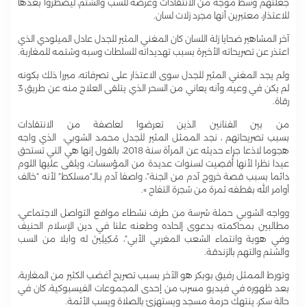
جعلتهم وسط موجة من الانتقادات وعرضة للسب والشتم، ليضطروا بعدها
للاعتذار، معتبرين أنها مجرد زلات لسان.
آخر المشاهير ضحايا زلة اللسان كان المغني المثير للجدل عادل الميلودي الذي
اعتذر عن تصريحاته الأخيرة بسبب تهديداته للسلطات وسبه وشتمه للمغاربة.
ولم يجد المغني المثير للجدل سوى الاعتذار على تصرفاته، مبررا ذلك بكونه
لم يكن في وعيه، وأنه يعاني من السحر الذي يتلقى العلاج منه عن طريق 3
رقاة.
من بين الفنانين الذين تعرضوا لعاصفة من الانتقادات
بسبب تصريحاتهم ، نجد الممثل المثير للجدل محمد الشوبي، الذي واجه
هجوما لاذعا جراء حديثه عن المرأة سنة 2018، بالقول إنها هي التي تستحق
عيدا نظرا لأنها أُقصِيت لسنوات عديدة من المؤسسات، ويلقى عليها اللوم
دائما بسبب قصة خروج آدم من الجنة”، واصفا آدم بـالـ”مسلكط” لأنه “خالف
أوامر الله بقطفه ثمرة من شجرة التفاح ».
وواجه الشوبي حملة شرسة من طرف نشطاء مواقع التواصل الاجتماعي،
مطالبين بمحاكمته بدعوى إلحاده وطعنه علنا في دين الإسلام الحنيف
وفي هوية وانتماء الشعب المغربي الأبي”، مُكِيلِينَ له وابلا من السب
والشتم والتهم بالزندقة.
وتورط الممثل رفيق بوبكر هو الآخر بسبب تصريح أغضب الكثير من المغاربة،
بعد ظهوره في فيديو مسرب من إحدى المجموعات الفيسبوكية، كان في
حالة سكر، ينتهك حرمة مسجد ويستهزئ بالصلاة ويسب الأئمة.