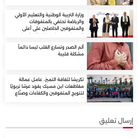
وزارة التربية الوطنية والتعليم الأولي
والرياضة تحتفي بالمتفوقات
والمتفوقين الحاصلين على أعلى
المعدلات في امتحانات البكالوريا برسم
دورة يونيو 2026
ألم الصدر وتسارع القلب ليسا دائماً
مشكلة قلبية
تكريسًا لثقافة التميز.. عامل عمالة
مقاطعات ابن مسيك يقود عرسًا تربويًا
لتتويج المتفوقين والكفاءات وصنّاع
الغد..
إرسال تعليق