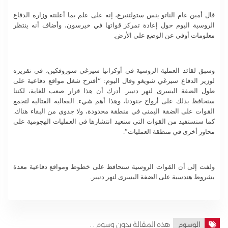
قال أمين عام الناتو ينس ستولتنبرغ، إنه على علم بما أعلنته وزارة الدفاع
الروسية اليوم حول إعادة تمركز قواتها في خيرسون، وأضاف أنه ينتظر
معلومات أوفى عن الوضع على الأرض.
وسبق لقائد العملية الروسية في أوكرانيا سيرغي سوروفكين، في تقريره
لوزير الدفاع سيرغي شويغو وقال اليوم: “أقترح شغل مواقع دفاعية على
طول الضفة اليسرى لنهر دنيبر. أدرك أن هذا قرار صعب للغاية، لكننا
سنحافظ بذلك على أرواح جنودنا، وهذا أهم شيء. الفعالية القتالية لتجمع
القوات على الضفة اليمنى في منطقة محدودة، ولا جدوى من البقاء هناك.
كما سنستفيد من القوات التي سنعيد انتشارها في العمليات الهجومية على
محاور أخرى في منطقة العمليات”.
ولفت إلى أن القوات الروسية ستحافظ على خطوط ومواقع دفاعية معدة
بشروط هندسية على الضفة اليسرى لنهر دنيبر.
هذه المقالة بدون وسوم . .
الوسوم