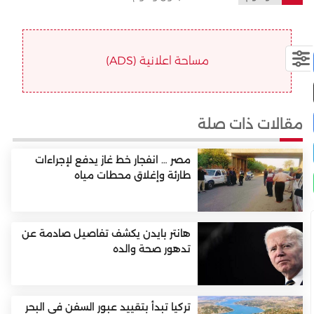
مساحة اعلانية (ADS)
مقالات ذات صلة
مصر … انفجار خط غاز يدفع لإجراءات
طارئة وإغلاق محطات مياه
هانتر بايدن يكشف تفاصيل صادمة عن
تدهور صحة والده
تركيا تبدأ بتقييد عبور السفن في البحر