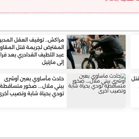
مراكش.. توقيف العقل المدبر
المفترض لجريمة قتل المقاو
عبد اللطيف القدادري بعد فرار
إلى مارتيل
قتل
حادث مأساوي بعين أوشرى
ببني ملال…. صخور متساقطة
تودي بحياة شابة وتصيب أخرى