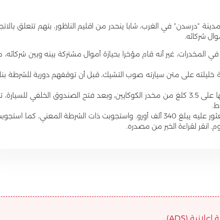
ينة “درسدن” في الغرب، شابا ينحدر من اقليم الناظور، بتهم تتعلق بالاتجا
ال شركائه.
لعمر 35 سنة، شبكة للاتجار في المخدرات، غير أنه قام مؤخرا بحيازة أموال مشتركة بينه وبين شركائه، م
ة خليلته على متن سيارته صوب التشيك، قبل أن توقفهم دورية للشرطة بنا
وبعد الاعتقال جرى تفتيش السيارة، ليتم العثور داخلها على 3.5 كلغ من مخدر الكوكايين، وبعد فتح الصندوق الخلفي للسيارة، 
ط.
وذكرت الشرطة الألمانية أن المبلغ المالي الذي تم العثور عليه يبلغ 340 ألف أورو. واستجوبت ذات الشرطة المعني، كما استجو
م. انقر لقراءة الخبر من مصدره.
علانية (ADS)