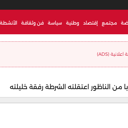
ضة
مجتمع
إقتصاد
وطنية
سياسة
فن وثقافة
الأنشطة 
علانية (ADS)
من الناظور اعتقلته الشرطة رفقة خليلته