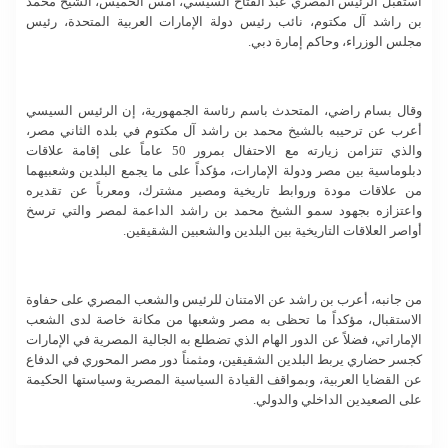
استقبل الرئيس المصري عبد الفتاح السيسي، أمس الخميس، الشيخ محمد
بن راشد آل مكتوم، نائب رئيس دولة الإمارات العربية المتحدة، رئيس
مجلس الوزراء، وحاكم إمارة دبي.
وقال بسام راضي، المتحدث باسم رئاسة الجمهورية، إن الرئيس السيسي
أعرب عن ترحيبه بالشيخ محمد بن راشد آل مكتوم في بلده الثاني مصر،
والذي تتزامن زيارته مع الاحتفال بمرور 50 عاماً على إقامة علاقات
دبلوماسية بين مصر ودولة الإمارات، مؤكداً على ما يجمع البلدين وشعبيهما
من علاقات مودة وروابط تاريخية ومصير مشترك، ومعرباً عن تقديره
واعتزازه بجهود سمو الشيخ محمد بن راشد الداعمة لمصر والتي ترسخ
أواصر العلاقات التاريخية بين البلدين والشعبين الشقيقين.
من جانبه، أعرب بن راشد عن الامتنان للرئيس والشعب المصري على حفاوة
الاستقبال، مؤكداً ما تحظى به مصر وشعبها من مكانة خاصة لدى الشعب
الإماراتي، فضلاً عن الدور الهام الذي تضطلع به الجالية المصرية في الإمارات
كجسر حضاري يربط البلدين الشقيقين، ومثمناً دور مصر المحوري في الدفاع
عن القضايا العربية، وبمواقف القيادة السياسية المصرية وسياستها الحكيمة
على الصعيدين الداخلي والدولي.