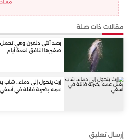
مساحة ا
مقالات ذات صلة
رصد أنثى دلفين وهي تحمل
صغيرها النافق لعدة أيام
إرث يتحول إلى دماء.. شاب ي
عمه بضربة قاتلة في آسفي
إرسال تعليق