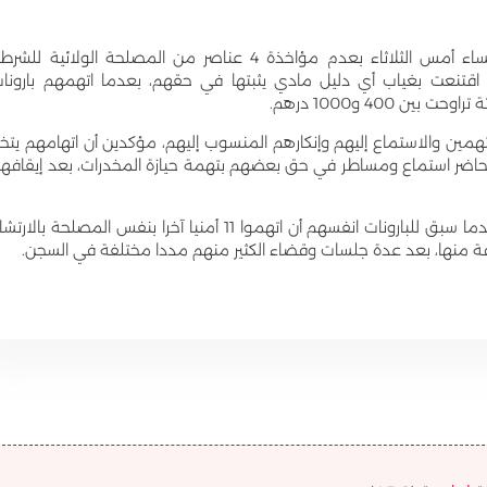
قضت غرفة الجنايات الابتدائية باستئنافية فاس، مساء أمس الثلاثاء بعدم مؤاخذة 4 عناصر من المصلحة الولائية للش
ما اقتنعت بغياب أي دليل مادي يثبتها في حقهم، بعدما اتهمهم بارونا
400 و1000 درهم.
تهمين والاستماع إليهم وإنكارهم المنسوب إليهم، مؤكدين أن اتهامهم يتخ
 محاضر استماع ومساطر في حق بعضهم بتهمة حيازة المخدرات، بعد إيقافه
واعتبر دفاعهم أن اتهام موكليه راجع لهذا السبب، بعدما سبق للبارونات انفسهم أن اتهموا 11 أمنيا آخرا بنفس المصلحة بالار
فة منها، بعد عدة جلسات وقضاء الكثير منهم مددا مختلفة في السجن.