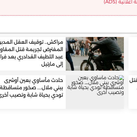
علانية (ADS)
مراكش.. توقيف العقل المدبر
المفترض لجريمة قتل المقاو
عبد اللطيف القدادري بعد فرار
إلى مارتيل
قتل
حادث مأساوي بعين أوشرى
ببني ملال…. صخور متساقطة
تودي بحياة شابة وتصيب أخرى