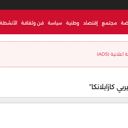
ضة
مجتمع
إقتصاد
وطنية
سياسة
فن وثقافة
الأنشطة 
علانية (ADS)
بي كازابلانكا”