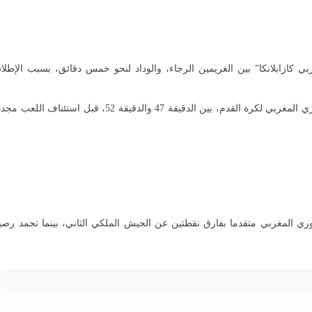
 كازابلانكا” بين الغريمين الرجاء، والوداد لنحو خمس دقائق، بسبب الإطلا
وتوقفت المباراة المؤجلة من الأسبوع السادس من الدوري المغربي لكرة القدم، بين الدقيقة 47 والدقيقة 52، قبل استئناف اللعب
قفز إلى صدارة الدوري المغربي متقدما بفارق نقطتين عن الجيش الملكي الثاني، بينما تجمد رصي