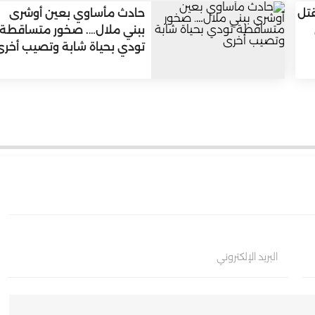
قتل
حادث مأساوي بعين أوشرى
ببني ملال…. صخور متساقطة
تودي بحياة شابة وتصيب أخرى
البريد الإلكتروني