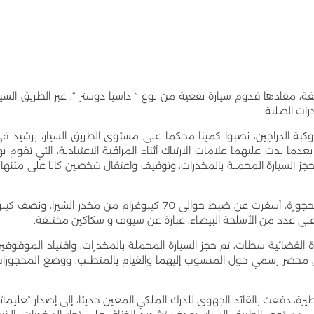
، مفادها قدوم سيارة نفعية من نوع ” داسيا دوستر “، عبر الطريق السيا
رات الصلبة.
كبة الدراجين، نصبوا كمينا محكما على مستوى الطريق السيار، برشيد ف
دما بدت عليهما علامات الارتباك أثناء المراقبة الاعتيادية، التي تقوم به
جز السيارة المحملة بالمخدرات، وتوقيف واعتقال شخصين كانا على مثنها 
وأضافت المصادر ذاتها، أن عملية تفتيش السيارة المحجوزة، أسفرت عن ضبط حوالي 70 كيلوغرام من مخدر الشيرا، ونصف كي
ة على عدد من الأسلحة البيضاء، عبارة عن سيوف و سكاكين مختلفة.
ئرة القضائية سطات، تم حجز السيارة المحملة بالمخدرات، واقتياد الموقوفي
ي محضر رسمي حول المنسوب إليهما والقيام بالمتطلب، ووضع المحجوزا
رة، دفعت بالقائد الجهوي للدرك الملكي المعين حديثا، إلى إصدار تعليمات