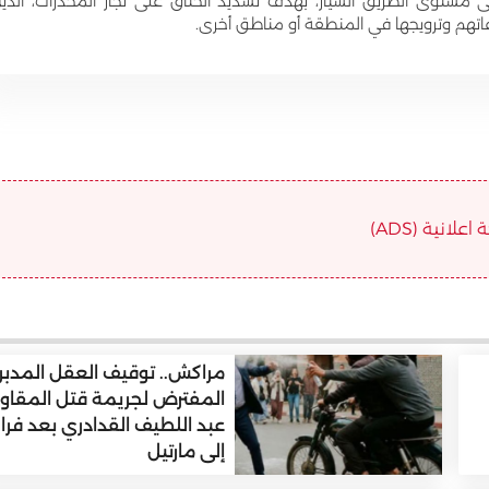
ى مستوى الطريق السيار، بهدف تشديد الخناق على تجار المخدرات، الذي
اتهم وترويجها في المنطقة أو مناطق أخرى.
علانية (ADS)
مراكش.. توقيف العقل المدبر
المفترض لجريمة قتل المقاو
عبد اللطيف القدادري بعد فرار
إلى مارتيل