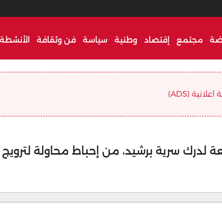
ضة
مجتمع
إقتصاد
وطنية
سياسة
فن وثقافة
الأنشطة 
علانية (ADS)
عة لدرك سرية برشيد، من إحباط محاولة لترويج